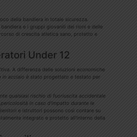
oco della bandiera in totale sicurezza.
bandiera e i gruppi giovanili dei rioni e delle
ercorso di crescita atletica sano, protetto e
eratori Under 12
ttiva
. A differenza delle soluzioni economiche
a in acciaio è stato progettato e testato per
te qualsiasi rischio di fuoriuscita accidentale
ericolosità in caso d’impatto durante le
enitori e istruttori possono così contare su
otalmente integrato e protetto all’interno della