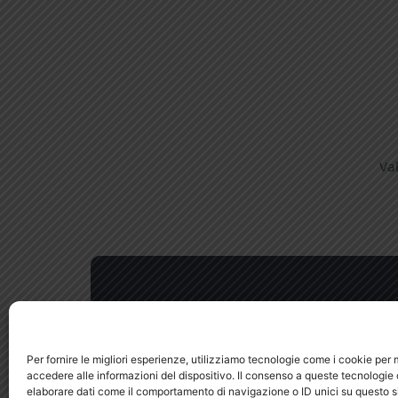
Val
Astesbandieratori
Per fornire le migliori esperienze, utilizziamo tecnologie come i cookie pe
accedere alle informazioni del dispositivo. Il consenso a queste tecnologie 
VER
elaborare dati come il comportamento di navigazione o ID unici su questo s