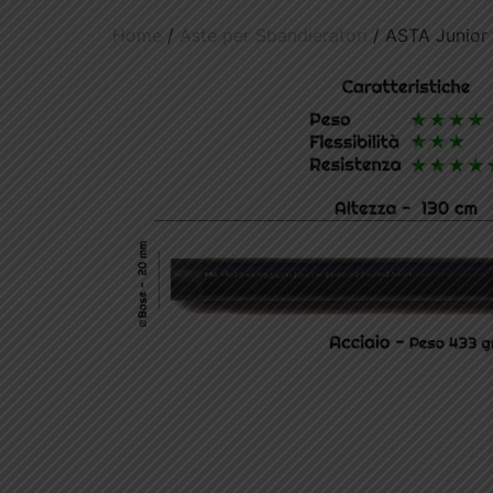
Home
/
Aste per Sbandieratori
/ ASTA Junior