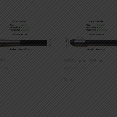
FST
ASTA Junior 155 cm
€
43,50
€
+ IVA
+ IVA
Scegli