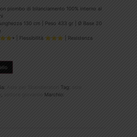
on piombo di bilanciamento 100% interno al
hi
unghezza 130 cm | Peso 433 gr | Ø Base 20
m
⭐• | Flessibilità ⭐⭐⭐ | Resistenza
ello
ia:
Aste per Sbandieratori
Tag:
aste
y
,
settore giovanile
Marchio: