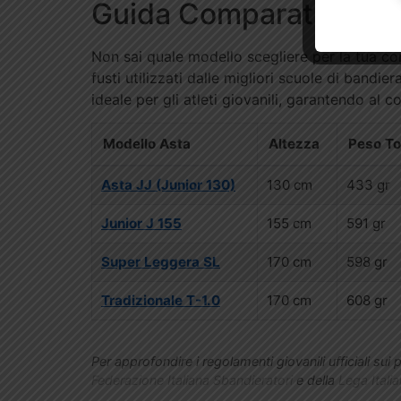
Guida Comparativa: Conf
Non sai quale modello scegliere per la tua con
fusti utilizzati dalle migliori scuole di bandie
ideale per gli atleti giovanili, garantendo al 
Modello Asta
Altezza
Peso To
Asta JJ (Junior 130)
130 cm
433 gr
Junior J 155
155 cm
591 gr
Super Leggera SL
170 cm
598 gr
Tradizionale T-1.0
170 cm
608 gr
Per approfondire i regolamenti giovanili ufficiali sui p
Federazione Italiana Sbandieratori
e della
Lega Itali