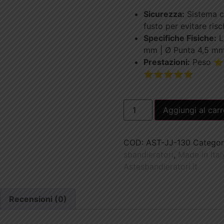
Sicurezza:
Sistema c
fusto per evitare risc
Specifiche Fisiche:
L
mm | Ø Punta 4,5 m
Prestazioni:
Peso ⭐⭐
⭐⭐⭐⭐⭐
Aggiungi al carr
COD:
AST-JJ-130
Categor
sbandieratori
,
Made in Ital
Astesbandieratori.it
Recensioni (0)