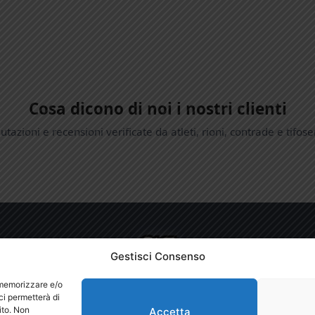
Cosa dicono di noi i nostri clienti
utazioni e recensioni verificate da atleti, rioni, contrade e tifose
Gestisci Consenso
.it
è un brand di
VERET S.r.l.
- Fabbrica e Produzione Aste per Sbandie
r memorizzare e/o
ci permetterà di
ET S.r.l. - Via delle Ville, 338 - 55018 Segromigno in Monte, Capannori (LU) - It
ito. Non
Accetta