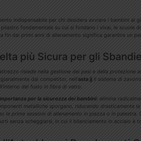
mento indispensabile per chi desidera avviare i bambini al gi
ilastro fondamentale su cui si fondano i vivai, le scuole di 
sta fin dai primi anni di allenamento significa garantire un p
celta più Sicura per gli Sbandi
attrezzo risiede nella gestione dei pesi e della protezione a
igianalmente dai competitor, nell’
asta jj
il sistema di zavorr
’interno del fusto in fibra di vetro
.
importanza per la sicurezza dei bambini:
elimina radicalmen
mponenti metalliche sporgano, riducendo drasticamente la p
no le prime sessioni di allenamento in piazza o in palestra.
G
urti senza scheggiarsi, in cui il bilanciamento in acciaio è t