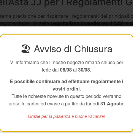
l’Asta JJ per i Regolamenti Gi
a precisione per rispettare i regolamenti dei principali cir
ategoria Under 12 della
Lega Italiana Sbandieratori (LIS)
e si
ni)
della
Federazione Italiana Sbandieratori (FISB)
.
a base di soli 20 mm, studiato appositamente per garantire 
🏖️ Avviso di Chiusura
el palmo e l’apprendimento dei primi passaggi sottogamba e d
ente, mentre la mescola poliuretanica del paracolpi cilindr
Vi informiamo che il nostro negozio rimarrà chiuso per
impedendo la delaminazione delle fibre e azzerando l’effetto
ferie dal
08/08
al
30/08
.
al suolo, riducendo drasticamente il rischio che l’asta schi
È possibile continuare ad effettuare regolarmente i
vostri ordini.
 nel futuro del proprio gruppo storico. Un attrezzo bilancia
Tutte le richieste ricevute in questo periodo verranno
ella spalla, che si traducono rapidamente in vizi posturali d
fibra di vetro Veret, i piccoli sbandieratori apprendono i mov
prese in carico ed evase a partire da lunedì
31 Agosto
.
metrico e armonioso. La straordinaria resistenza alle rottur
Grazie per la pazienza e buone vacanze!
ndo questo acquisto un investimento eccezionalmente duratu
 scopri anche la nostra
asta Junior J 155
.