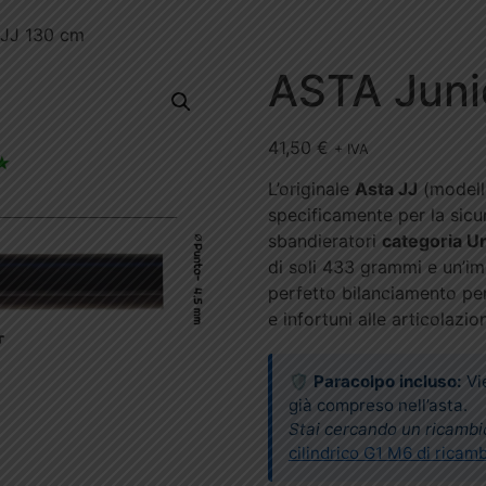
 JJ 130 cm
ASTA Juni
41,50
€
+ IVA
L’originale
Asta JJ
(modell
specificamente per la sicu
sbandieratori
categoria Un
di soli 433 grammi e un’im
perfetto bilanciamento per 
e infortuni alle articolazion
🛡️
Paracolpo incluso:
Vie
già compreso nell’asta.
Stai cercando un ricambi
cilindrico G1 M6 di ricam