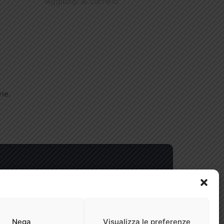
Aggiungi al carrello
rie.
ratori e Tifoserie.
alia
Nega
Visualizza le preferenze