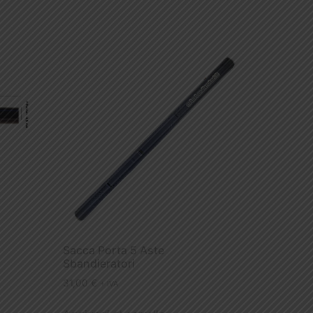
Sacca Porta 5 Aste
Sbandieratori
31,00
€
+ IVA