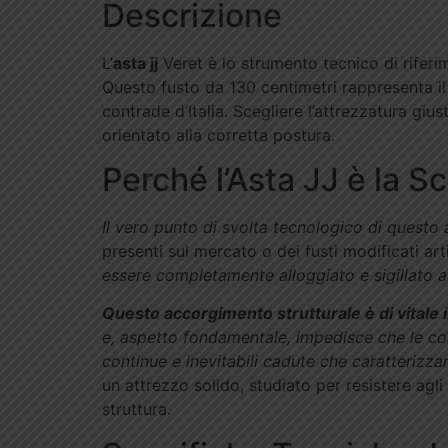
Descrizione
L’
asta jj
Veret è lo strumento tecnico di riferi
Questo fusto da 130 centimetri rappresenta il p
contrade d’Italia. Scegliere l’attrezzatura giu
orientato alla corretta postura.
Perché l’Asta JJ è la S
Il vero punto di svolta tecnologico di questo 
presenti sul mercato o dei fusti modificati art
essere completamente alloggiato e sigillato all
Questo accorgimento strutturale è di vitale 
e, aspetto fondamentale, impedisce che le co
continue e inevitabili cadute che caratterizza
un attrezzo solido, studiato per resistere agli 
struttura.