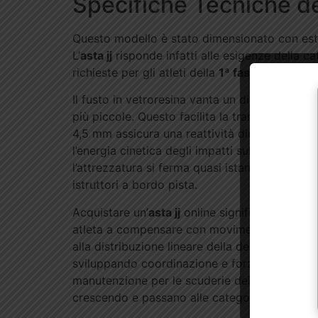
Specifiche Tecniche del
Questo modello è stato dimensionato con estrem
L’
asta jj
risponde infatti alle esigenze della c
richieste per gli atleti della
1ª fascia (8-10 an
Il fusto in vetroresina vanta un diametro all
più piccole. Questo facilita la transizione d
4,5 mm assicura una reattività dinamica eccell
l’energia cinetica degli impatti sul cemento, 
l’attrezzatura si ferma quasi istantaneamente 
istruttori a bordo pista.
Acquistare un’
asta jj
online significa investire
atleta a compensare con movimenti innaturali d
alla distribuzione lineare della densità della 
sviluppando coordinazione e forza in modo sim
manutenzione per le scuderie dei rioni, rende
crescendo e passano alle categorie superiori,