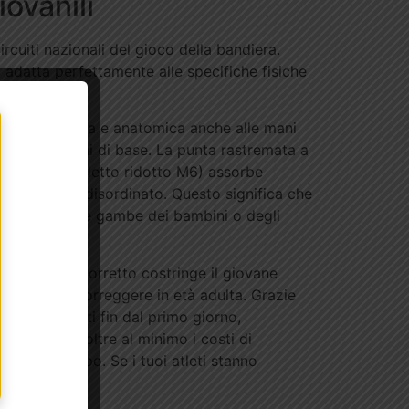
ovanili
cuiti nazionali del gioco della bandiera.
 adatta perfettamente alle specifiche fisiche
una presa salda e anatomica anche alle mani
elle rotazioni di base. La punta rastremata a
ico G1 (con filetto ridotto M6) assorbe
 di rimbalzo disordinato. Questo significa che
zzi via verso le gambe dei bambini o degli
to in modo scorretto costringe il giovane
ifficili da correggere in età adulta. Grazie
imenti corretti fin dal primo giorno,
e riduce inoltre al minimo i costi di
ro nel tempo. Se i tuoi atleti stanno