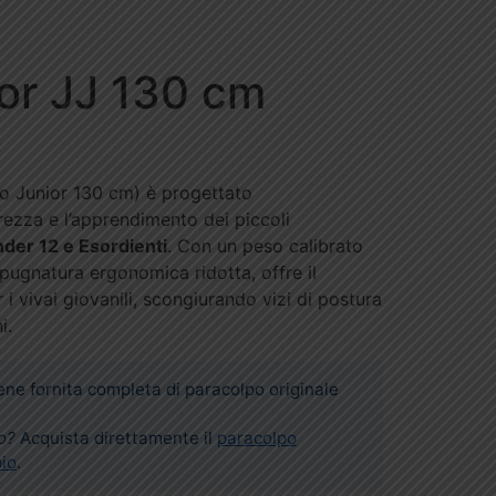
or JJ 130 cm
o Junior 130 cm) è progettato
rezza e l’apprendimento dei piccoli
der 12 e Esordienti
. Con un peso calibrato
pugnatura ergonomica ridotta, offre il
i vivai giovanili, scongiurando vizi di postura
i.
ne fornita completa di paracolpo originale
o?
Acquista direttamente il
paracolpo
bio
.