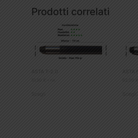
Prodotti correlati
ASTA T-2.0
ASTA 
51,50
€
62,00
+ IVA
Scegli
Scegli