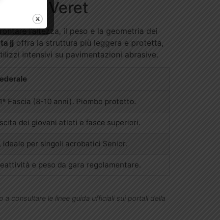
Modelli Veret
ontare l’altezza, il peso e la geometria dei
ta jj
offra la struttura più leggera e protetta,
ilizzi intensivi su pavimentazioni abrasive.
Federale
 1ª Fascia (8-10 anni). Piombo protetto.
cita dei giovani atleti e fasce superiori.
, ideale per singoli acrobatici Senior.
 reattività e peso da gara regolamentare.
 a consultare le linee guida ufficiali sui portali della