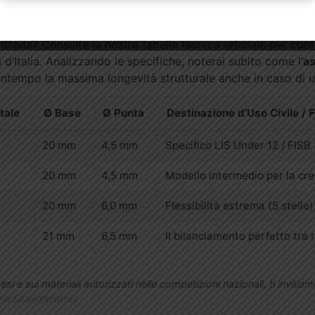
ronta l’Asta JJ con gli altri 
trada? Consulta la nostra tabella tecnica ufficiale per confr
ra d’Italia. Analizzando le specifiche, noterai subito come l’
as
contempo la massima longevità strutturale anche in caso di ut
tale
Ø Base
Ø Punta
Destinazione d’Uso Civile / 
20 mm
4,5 mm
Specifico LIS Under 12 / FISB
20 mm
4,5 mm
Modello intermedio per la cres
20 mm
6,0 mm
Flessibilità estrema (5 stelle)
21 mm
6,5 mm
Il bilanciamento perfetto tra
esi e sui materiali autorizzati nelle competizioni nazionali, ti invitiamo
ana Sbandieratori
.