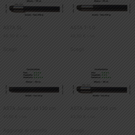
ASTA SL
ASTA T-1.0
46,50
€
48,50
€
+ IVA
+ IVA
Scegli
Scegli
ASTA Junior JJ 130 cm
ASTA Junior 155 cm
41,50
€
43,50
€
+ IVA
+ IVA
Aggiungi al carrello
Scegli