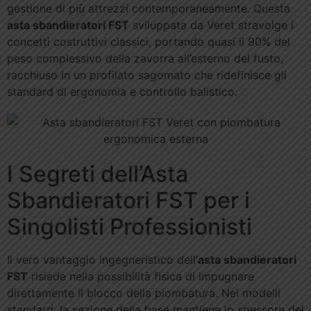
gestione di più attrezzi contemporaneamente. Questa
asta sbandieratori FST
sviluppata da Veret stravolge i
concetti costruttivi classici, portando quasi il 90% del
peso complessivo della zavorra all’esterno del fusto,
racchiuso in un profilato sagomato che ridefinisce gli
standard di ergonomia e controllo balistico.
I Segreti dell’Asta
Sbandieratori FST per i
Singolisti Professionisti
Il vero vantaggio ingegneristico dell’
asta sbandieratori
FST
risiede nella possibilità fisica di impugnare
direttamente il blocco della piombatura. Nei modelli
standard, la sezione della base mantiene lo spessore del