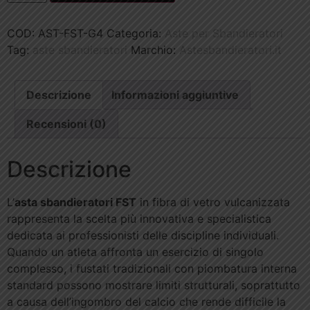
COD:
AST-FST-G4
Categoria:
Aste per Sbandieratori
Tag:
aste sbandieratori
Marchio:
Astesbandieratori.it
Descrizione
Informazioni aggiuntive
Recensioni (0)
Descrizione
L’
asta sbandieratori FST
in fibra di vetro vulcanizzata
rappresenta la scelta più innovativa e specialistica
dedicata ai professionisti delle discipline individuali.
Quando un atleta affronta un esercizio di singolo
complesso, i fustati tradizionali con piombatura interna
standard possono mostrare limiti strutturali, soprattutto
a causa dell’ingombro del calcio che rende difficile la