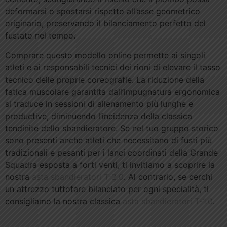
deformarsi o spostarsi rispetto all’asse geometrico
originario, preservando il bilanciamento perfetto del
fustato nel tempo.
Comprare questo modello online permette ai singoli
atleti e ai responsabili tecnici dei rioni di elevare il tasso
tecnico delle proprie coreografie. La riduzione della
fatica muscolare garantita dall’impugnatura ergonomica
si traduce in sessioni di allenamento più lunghe e
productive, diminuendo l’incidenza della classica
tendinite dello sbandieratore. Se nel tuo gruppo storico
sono presenti anche atleti che necessitano di fusti più
tradizionali e pesanti per i lanci coordinati della Grande
Squadra esposta a forti venti, ti invitiamo a scoprire la
nostra
asta sbandieratori T-2.0
. Al contrario, se cerchi
un attrezzo tuttofare bilanciato per ogni specialità, ti
consigliamo la nostra classica
asta sbandieratori T-1.0
.