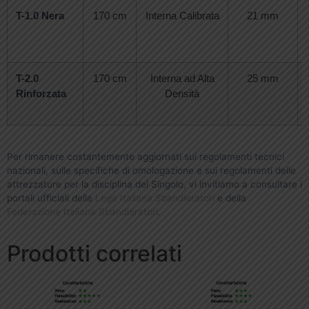
T-1.0 Nera
170 cm
Interna Calibrata
21 mm
T-2.0
170 cm
Interna ad Alta
25 mm
Rinforzata
Densità
Per rimanere costantemente aggiornati sui regolamenti tecnici
nazionali, sulle specifiche di omologazione e sui regolamenti delle
attrezzature per la disciplina del Singolo, vi invitiamo a consultare i
portali ufficiali della
Lega Italiana Sbandieratori
e della
Federazione Italiana Sbandieratori
.
Prodotti correlati