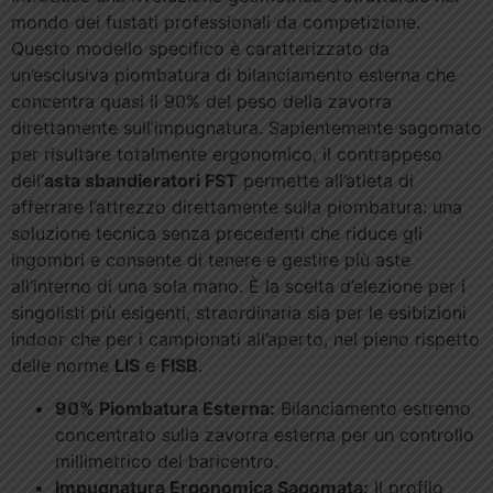
mondo dei fustati professionali da competizione.
Questo modello specifico è caratterizzato da
un’esclusiva piombatura di bilanciamento esterna che
concentra quasi il 90% del peso della zavorra
direttamente sull’impugnatura. Sapientemente sagomato
per risultare totalmente ergonomico, il contrappeso
dell’
asta sbandieratori FST
permette all’atleta di
afferrare l’attrezzo direttamente sulla piombatura: una
soluzione tecnica senza precedenti che riduce gli
ingombri e consente di tenere e gestire più aste
all’interno di una sola mano. È la scelta d’elezione per i
singolisti più esigenti, straordinaria sia per le esibizioni
indoor che per i campionati all’aperto, nel pieno rispetto
delle norme
LIS
e
FISB
.
90% Piombatura Esterna:
Bilanciamento estremo
concentrato sulla zavorra esterna per un controllo
millimetrico del baricentro.
Impugnatura Ergonomica Sagomata:
Il profilo