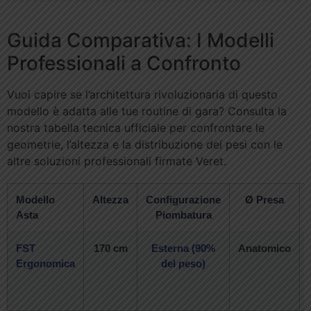
Guida Comparativa: I Modelli
Professionali a Confronto
Vuoi capire se l’architettura rivoluzionaria di questo
modello è adatta alle tue routine di gara? Consulta la
nostra tabella tecnica ufficiale per confrontare le
geometrie, l’altezza e la distribuzione dei pesi con le
altre soluzioni professionali firmate Veret.
Modello
Altezza
Configurazione
Ø Presa
Asta
Piombatura
FST
170 cm
Esterna (90%
Anatomico
Ergonomica
del peso)