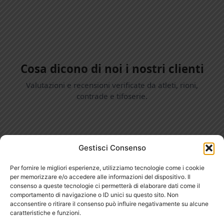
Cosa dicono di noi i nostri clienti
Valutazioni e recensioni verificate da atleti, rioni,
contrade e tifoserie.
Gestisci Consenso
Per fornire le migliori esperienze, utilizziamo tecnologie come i cookie
per memorizzare e/o accedere alle informazioni del dispositivo. Il
consenso a queste tecnologie ci permetterà di elaborare dati come il
comportamento di navigazione o ID unici su questo sito. Non
Astesbandieratori.it
è un brand di
VERET S.r.l.
- Fabbrica e
acconsentire o ritirare il consenso può influire negativamente su alcune
caratteristiche e funzioni.
Produzione Aste per Sbandieratori e Tifoserie.