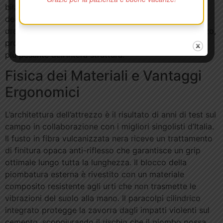
bilanciamento arretrato fa sì che il fusto risenta meno
delle raffiche di vento laterali. L’aria che spinge sul
drappo non riesce a destabilizzare la base dell’attrezzo,
proprio perché la mano stringe direttamente il nucleo
più pesante dell’intera struttura.
Fisica dei Materiali e Vantaggi
Ergonomici
L’architettura dell’attrezzo è il risultato di anni di test sul
campo in collaborazione con i migliori singolisti d’Italia.
Il fusto in fibra vulcanizzata nera riceve un trattamento
di finitura opaca anti-riflesso che garantisce un grip
ottimale lungo tutta la lunghezza. Il blocco della
piombatura esterna è rivestito con un materiale
composito resistente agli urti che non trasmette le
vibrazioni del suolo alla mano. Il paracolpi cilindrico
integrato protegge la zavorra dagli impatti violenti sul
cemento, scongiurando il rischio che il piombo possa