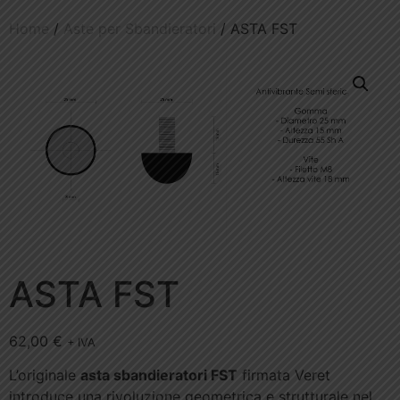
Home
/
Aste per Sbandieratori
/ ASTA FST
ASTA FST
62,00
€
+ IVA
L’originale
asta sbandieratori FST
firmata Veret
introduce una rivoluzione geometrica e strutturale nel