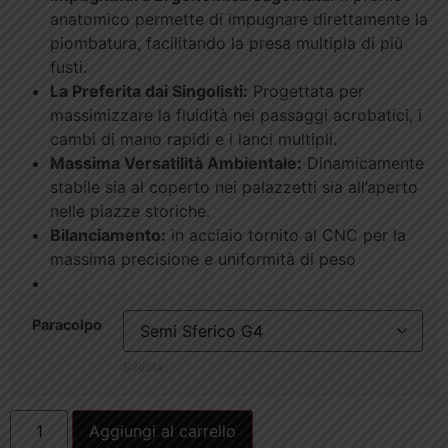
anatomico permette di impugnare direttamente la
piombatura, facilitando la presa multipla di più
fusti.
La Preferita dai Singolisti:
Progettata per
massimizzare la fluidità nei passaggi acrobatici, i
cambi di mano rapidi e i lanci multipli.
Massima Versatilità Ambientale:
Dinamicamente
stabile sia al coperto nei palazzetti sia all’aperto
nelle piazze storiche.
Bilanciamento:
in acciaio tornito al CNC per la
massima precisione e uniformità di peso
Paracolpo
Svuota
Aggiungi al carrello