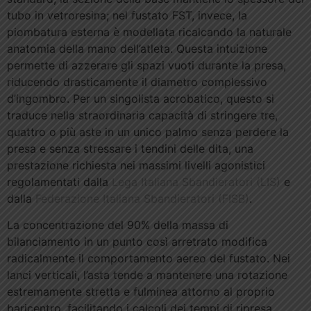
tubo in vetroresina; nel fustato FST, invece, la
piombatura esterna è modellata ricalcando la naturale
anatomia della mano dell’atleta. Questa intuizione
permette di azzerare gli spazi vuoti durante la presa,
riducendo drasticamente il diametro complessivo
d’ingombro. Per un singolista acrobatico, questo si
traduce nella straordinaria capacità di stringere tre,
quattro o più aste in un unico palmo senza perdere la
presa e senza stressare i tendini delle dita, una
prestazione richiesta nei massimi livelli agonistici
regolamentati dalla
Lega Italiana Sbandieratori (LIS)
e
dalla
Federazione Italiana Sbandieratori (FISB)
.
La concentrazione del 90% della massa di
bilanciamento in un punto così arretrato modifica
radicalmente il comportamento aereo del fustato. Nei
lanci verticali, l’asta tende a mantenere una rotazione
estremamente stretta e fulminea attorno al proprio
baricentro, facilitando i calcoli dei tempi di ripresa.